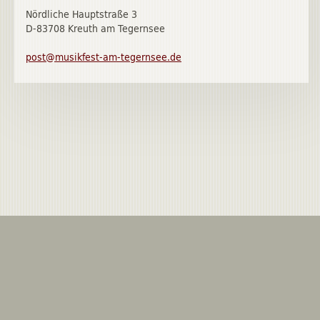
Nördliche Hauptstraße 3
D-83708 Kreuth am Tegernsee
post@musikfest-am-tegernsee.de
Music Festival Kreuth e.V.
Nördliche Hauptstraße 3 D - 83708
Kreuth am Tegernsee
To top
post@musikfest-am-tegernsee.de
Imprint
Privacy Policy