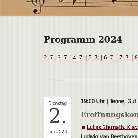
Programm 2024
2. 7.
|
3. 7.
|
4. 7.
|
5. 7.
|
6. 7.
|
7. 7.
|
8
19:00 Uhr
|
Tenne, Gut
Dienstag
2.
Eröffnungskon
Lukas Sternath, Klav
Juli 2024
Ludwig van Beethoven