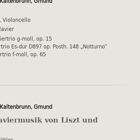
 Kaltenbrunn, Gmund
, Violoncello
lavier
iertrio g-moll, op. 15
rtrio Es-dur D897 op. Posth. 148 „Notturno”
rtrio f-moll, op. 65
 Kaltenbrunn, Gmund
aviermusik von Liszt und
zähler