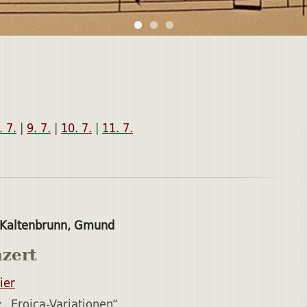
. 7.
|
9. 7.
|
10. 7.
|
11. 7.
 Kaltenbrunn, Gmund
zert
ier
: „Eroica-Variationen“