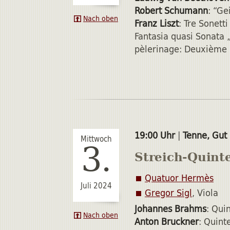
Robert Schumann
: “Ge
Nach oben
Franz Liszt
: Tre Sonetti
Fantasia quasi Sonata 
pèlerinage: Deuxième a
19:00 Uhr
|
Tenne, Gut
Mittwoch
3.
Streich-Quint
Quatuor Hermès
Juli 2024
Gregor Sigl
, Viola
Johannes Brahms
: Qui
Nach oben
Anton Bruckner
: Quint