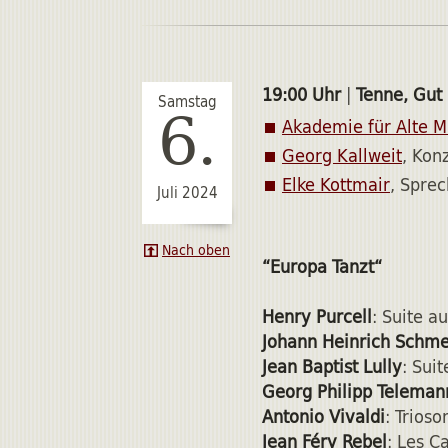
19:00 Uhr
|
Tenne, Gut
Samstag
6.
Akademie für Alte M
Georg Kallweit
, Kon
Elke Kottmair
, Sprec
Juli 2024
Nach oben
“Europa Tanzt“
Henry Purcell
: Suite a
Johann Heinrich Schme
Jean Baptist Lully
: Sui
Georg Philipp Teleman
Antonio Vivaldi
: Trioso
Jean Féry Rebel
: Les C