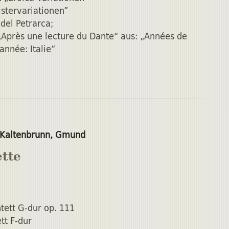
istervariationen”
 del Petrarca;
„Après une lecture du Dante“ aus: „Années de
nnée: Italie“
 Kaltenbrunn, Gmund
ette
ntett G-dur op. 111
ett F-dur