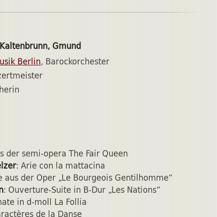
 Kaltenbrunn, Gmund
usik Berlin
, Barockorchester
zertmeister
herin
us der semi-opera The Fair Queen
lzer
: Arie con la mattacina
te aus der Oper „Le Bourgeois Gentilhomme“
n
: Ouverture-Suite in B-Dur „Les Nations“
nate in d-moll La Follia
aractères de la Danse