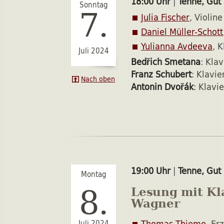
18:00 Uhr
|
Tenne, Gut
Sonntag
7.
Julia Fischer
, Violine
Daniel Müller-Schott
Yulianna Avdeeva
, K
Juli 2024
Bedřich Smetana
: Klav
Franz Schubert
: Klavie
Nach oben
Antonin Dvořák
: Klavie
19:00 Uhr
|
Tenne, Gut
Montag
8.
Lesung mit Kl
Wagner
Thomas Thieme
, Er
Juli 2024